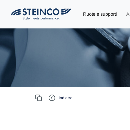
Ruote e supporti
A
Indietro