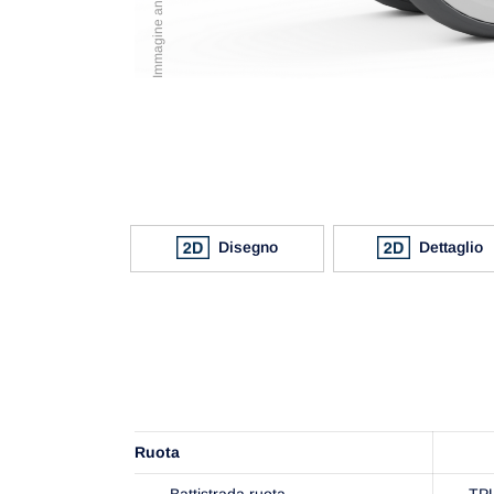
Disegno
Dettaglio
Ruota
Battistrada ruota
TP