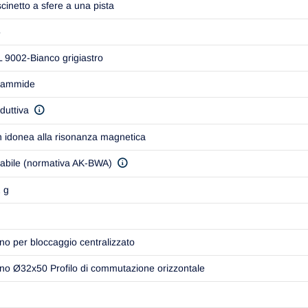
cinetto a sfere a una pista
5
 9002-Bianco grigiastro
iammide
duttiva
 idonea alla risonanza magnetica
abile (normativa AK-BWA)
 g
no per bloccaggio centralizzato
no Ø32x50 Profilo di commutazione orizzontale