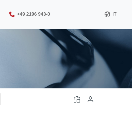
+49 2196 943-0
IT
Seleziona il formato del
file CAD
Scarica il file CAD
Login
o
Registrazione