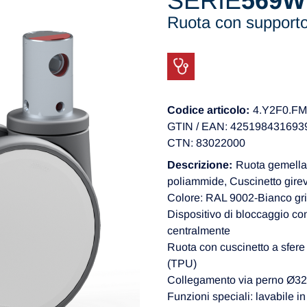
SERIE
569W
Ruota con support
Codice articolo:
4.Y2F0.F
GTIN / EAN: 425198431693
CTN: 83022000
Descrizione:
Ruota gemellat
poliammide, Cuscinetto girevo
Colore: RAL 9002-Bianco gri
Dispositivo di bloccaggio con
centralmente
Ruota con cuscinetto a sfere 
(TPU)
Collegamento via perno Ø32x
Funzioni speciali: lavabile i