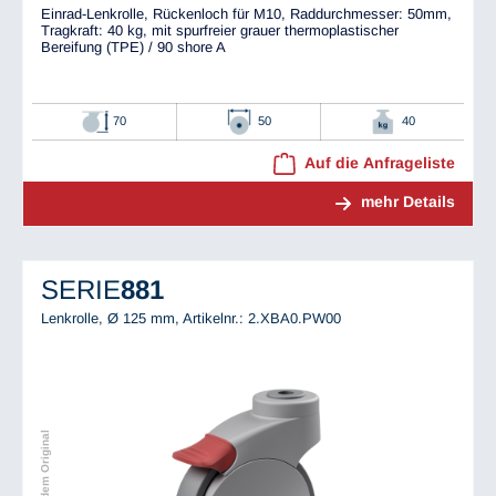
Einrad-Lenkrolle, Rückenloch für M10, Raddurchmesser: 50mm,
Tragkraft: 40 kg, mit spurfreier grauer thermoplastischer
Bereifung (TPE) / 90 shore A
70
50
40
Auf die Anfrageliste
mehr Details
SERIE
881
Lenkrolle, Ø 125 mm,
Artikelnr.: 2.XBA0.PW00