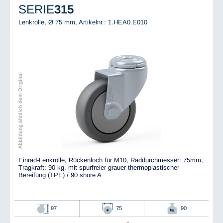
SERIE
315
Lenkrolle, Ø 75 mm,
Artikelnr.: 1.HEA0.E010
Abbildung ähnlich dem Original
Einrad-Lenkrolle, Rückenloch für M10, Raddurchmesser: 75mm,
Tragkraft: 90 kg, mit spurfreier grauer thermoplastischer
Bereifung (TPE) / 90 shore A
97
75
90