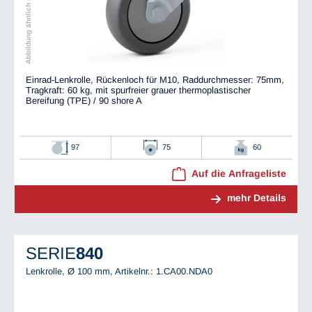
Abbildung ähnlich dem Original
Einrad-Lenkrolle, Rückenloch für M10, Raddurchmesser: 75mm,
Tragkraft: 60 kg, mit spurfreier grauer thermoplastischer
Bereifung (TPE) / 90 shore A
97
75
60
Auf die Anfrageliste
mehr Details
SERIE
840
Lenkrolle, Ø 100 mm,
Artikelnr.: 1.CA00.NDA0