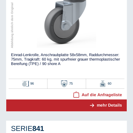
Abbildung ähnlich dem Original
Einrad-Lenkrolle, Anschraubplatte 58x58mm, Raddurchmesser:
75mm, Tragkraft: 60 kg, mit spurfreier grauer thermoplastischer
Bereifung (TPE) / 90 shore A
96
75
60
Auf die Anfrageliste
mehr Details
SERIE
841