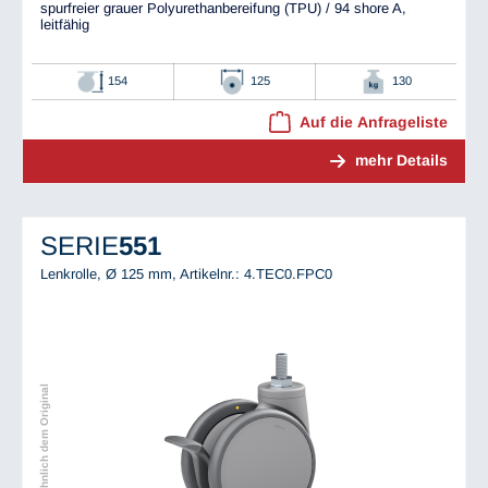
spurfreier grauer Polyurethanbereifung (TPU) / 94 shore A,
leitfähig
154
125
130
Auf die Anfrageliste
mehr Details
SERIE
551
Lenkrolle, Ø 125 mm,
Artikelnr.: 4.TEC0.FPC0
Abbildung ähnlich dem Original