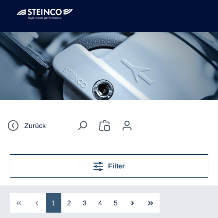
Zurück
Filter
1
2
3
4
5