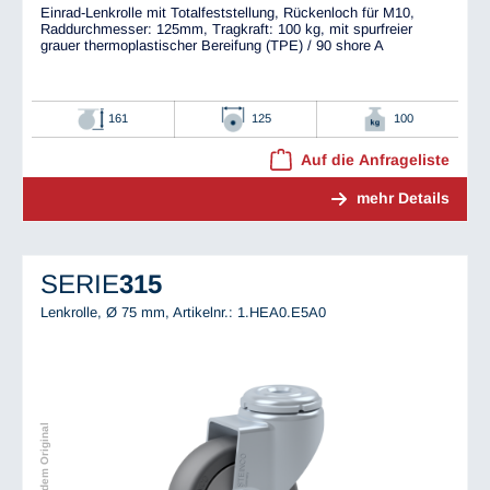
Einrad-Lenkrolle mit Totalfeststellung, Rückenloch für M10,
Raddurchmesser: 125mm, Tragkraft: 100 kg, mit spurfreier
grauer thermoplastischer Bereifung (TPE) / 90 shore A
161
125
100
Auf die Anfrageliste
mehr Details
SERIE
315
Lenkrolle, Ø 75 mm,
Artikelnr.: 1.HEA0.E5A0