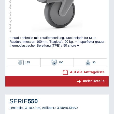
Abbildung ähnlich dem Original
Einrad-Lenkrolle mit Totalfeststellung, Rückenloch für M10,
Raddurchmesser: 100mm, Tragkraft: 90 kg, mit spurfreier grauer
thermoplastischer Bereifung (TPE) / 90 shore A
135
100
90
Auf die Anfrageliste
mehr Details
SERIE
550
Lenkrolle, Ø 100 mm,
Artikelnr.: 3.R0A0.DHA0