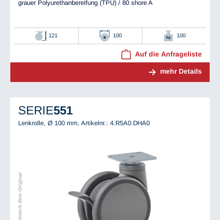
grauer Polyurethanbereifung (TPU) / 80 shore A
121
100
100
Auf die Anfrageliste
mehr Details
SERIE
551
Lenkrolle, Ø 100 mm,
Artikelnr.: 4.R5A0.DHA0
Abbildung ähnlich dem Original