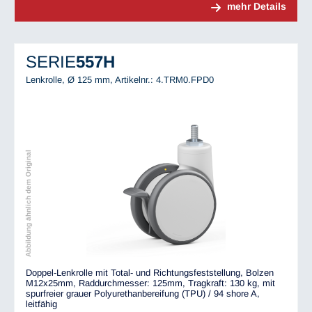
mehr Details
SERIE
557H
Lenkrolle, Ø 125 mm,
Artikelnr.: 4.TRM0.FPD0
Abbildung ähnlich dem Original
Doppel-Lenkrolle mit Total- und Richtungsfeststellung, Bolzen
M12x25mm, Raddurchmesser: 125mm, Tragkraft: 130 kg, mit
spurfreier grauer Polyurethanbereifung (TPU) / 94 shore A,
leitfähig