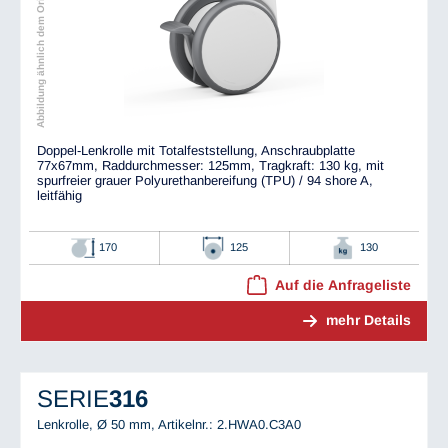
Abbildung ähnlich dem Original
Doppel-Lenkrolle mit Totalfeststellung, Anschraubplatte
77x67mm, Raddurchmesser: 125mm, Tragkraft: 130 kg, mit
spurfreier grauer Polyurethanbereifung (TPU) / 94 shore A,
leitfähig
170
125
130
Auf die Anfrageliste
mehr Details
SERIE
316
Lenkrolle, Ø 50 mm,
Artikelnr.: 2.HWA0.C3A0