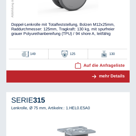
Doppel-Lenkrolle mit Totalfeststellung, Bolzen M12x25mm,
Raddurchmesser: 125mm, Tragkraft: 130 kg, mit spurfreier
grauer Polyurethanbereifung (TPU) / 94 shore A, leitfähig
149
125
130
Auf die Anfrageliste
mehr Details
SERIE
315
Lenkrolle, Ø 75 mm,
Artikelnr.: 1.HEL0.E5A0