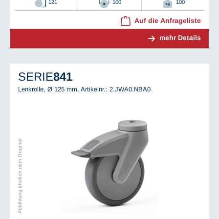
121
100
100
Auf die Anfrageliste
mehr Details
SERIE
841
Lenkrolle, Ø 125 mm,
Artikelnr.: 2.JWA0.NBA0
Abbildung ähnlich dem Original