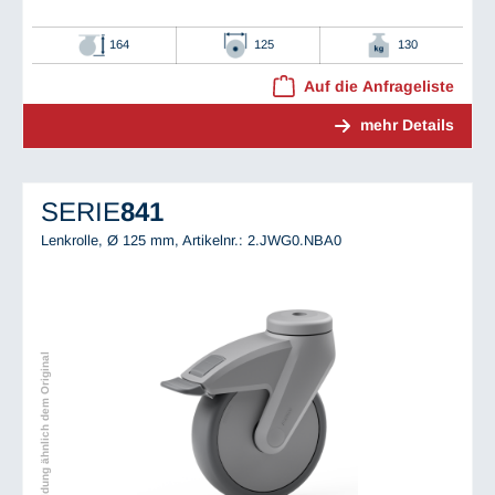
164
125
130
Auf die Anfrageliste
mehr Details
SERIE
841
Lenkrolle, Ø 125 mm,
Artikelnr.: 2.JWG0.NBA0
Abbildung ähnlich dem Original