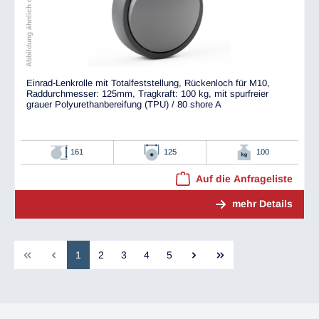
Abbildung ähnlich dem Original
Einrad-Lenkrolle mit Totalfeststellung, Rückenloch für M10,
Raddurchmesser: 125mm, Tragkraft: 100 kg, mit spurfreier
grauer Polyurethanbereifung (TPU) / 80 shore A
161
125
100
Auf die Anfrageliste
mehr Details
1
2
3
4
5