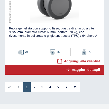
Immagine analoga all'originale
Ruota gemellata con supporto fisso, piastra di attacco a vite
90x55mm, diametro ruota: 65mm, portata: 70 kg, con
rivestimento in poliuretano grigio antitraccia (TPU) / 94 shore A
79
65
70
Aggiungi alla wishlist
maggiori dettagli
1
2
3
4
5