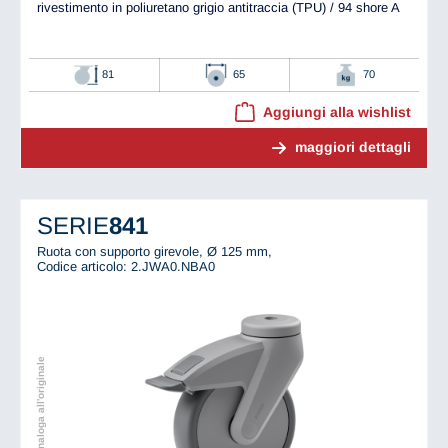
rivestimento in poliuretano grigio antitraccia (TPU) / 94 shore A
81
65
70
Aggiungi alla wishlist
maggiori dettagli
SERIE
841
Ruota con supporto girevole, Ø 125 mm,
Codice articolo: 2.JWA0.NBA0
Immagine analoga all'originale