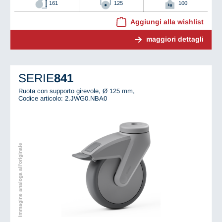
161
125
100
Aggiungi alla wishlist
maggiori dettagli
SERIE
841
Ruota con supporto girevole, Ø 125 mm,
Codice articolo: 2.JWG0.NBA0
Immagine analoga all'originale