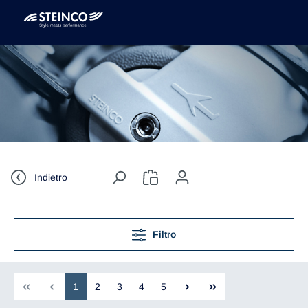
Indietro
Filtro
1
2
3
4
5