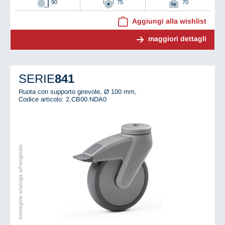
90
75
70
Aggiungi alla wishlist
maggiori dettagli
SERIE
841
Ruota con supporto girevole, Ø 100 mm,
Codice articolo: 2.CB00.NDA0
Immagine analoga all'originale