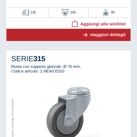
135
100
90
Aggiungi alla wishlist
maggiori dettagli
SERIE
315
Ruota con supporto girevole, Ø 75 mm,
Codice articolo: 1.HEA0.E010
Immagine analoga all'originale