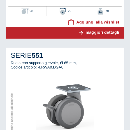
90
75
70
Aggiungi alla wishlist
maggiori dettagli
SERIE
551
Ruota con supporto girevole, Ø 65 mm,
Codice articolo: 4.RWA0.DGA0
Immagine analoga all'originale