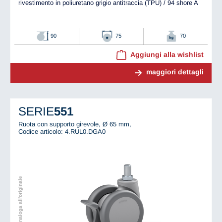
rivestimento in poliuretano grigio antitraccia (TPU) / 94 shore A
90
75
70
Aggiungi alla wishlist
maggiori dettagli
SERIE
551
Ruota con supporto girevole, Ø 65 mm,
Codice articolo: 4.RUL0.DGA0
Immagine analoga all'originale