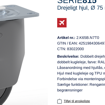
SERIE
815
Drejeligt hjul, Ø 7
Artikel nr.:
2.K65B.N7T0
GTIN / EAN: 425198430649
CTN: 83022000
Beskrivelse:
Dobbelt drejehj
dobbelt kugleleje, farve: RA
Låseanordning med hjullås, ce
Hjul med kugleleje og TPU 
Forbindelse via montering
Særlige funktioner: Rengørin
begrænsninger
Tilføj til ønskeliste