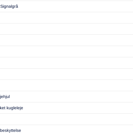
 Signalgrå
jehjul
et kugleleje
beskyttelse