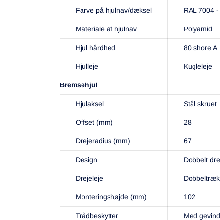
Farve på hjulnav/dæksel
RAL 7004 -
Materiale af hjulnav
Polyamid
Hjul hårdhed
80 shore A
Hjulleje
Kugleleje
Bremsehjul
Hjulaksel
Stål skruet
Offset (mm)
28
Drejeradius (mm)
67
Design
Dobbelt dre
Drejeleje
Dobbeltrækk
Monteringshøjde (mm)
102
Trådbeskytter
Med gevind