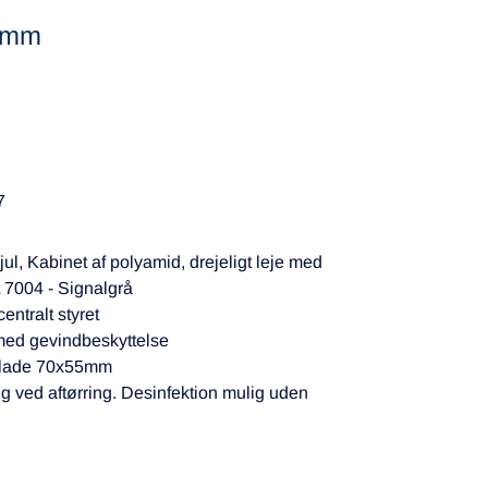
5 mm
7
ul, Kabinet af polyamid, drejeligt leje med
L 7004 - Signalgrå
ntralt styret
med gevindbeskyttelse
splade 70x55mm
g ved aftørring. Desinfektion mulig uden