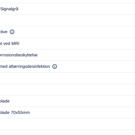
 Signalgrå
tive
nt ved MRI
rrosionsbeskyttelse
ed aftørringsdesinfektion
plade
splade 70x55mm