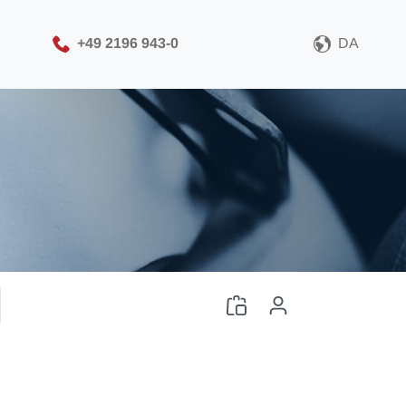
+49 2196 943-0
DA
Vælg venligst dit CAD-
filformat
Download CAD-fil
Log ind
eller
Tilmeld dig