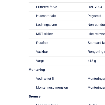
Primære farve
RAL 7004 -
Husmateriale
Polyamid
Ledningsevne
Non-conduc
MRT-sikker
Ikke releva
Rustfast
Standard ko
Vaskbar
Rengøring m
Vægt
418 g
Montering
Vedhæftet fil
Monterings
Monteringsdimension
Montering
Bremse