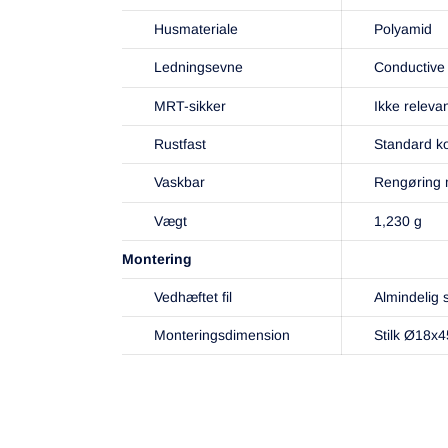
Husmateriale
Polyamid
Ledningsevne
Conductive
MRT-sikker
Ikke releva
Rustfast
Standard ko
Vaskbar
Rengøring m
Vægt
1,230 g
Montering
Vedhæftet fil
Almindelig 
Monteringsdimension
Stilk Ø18