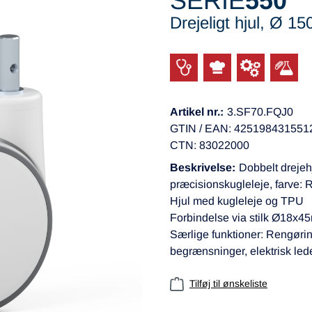
SERIE
550
Drejeligt hjul, Ø 1
Artikel nr.:
3.SF70.FQJ0
GTIN / EAN: 425198431551
CTN: 83022000
Beskrivelse:
Dobbelt drejehj
præcisionskugleleje, farve: 
Hjul med kugleleje og TPU
Forbindelse via stilk Ø18x
Særlige funktioner: Rengørin
begrænsninger, elektrisk le
Tilføj til ønskeliste