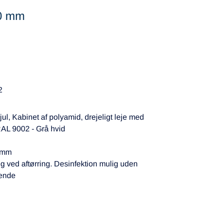
50 mm
2
ul, Kabinet af polyamid, drejeligt leje med
RAL 9002 - Grå hvid
45mm
g ved aftørring. Desinfektion mulig uden
dende