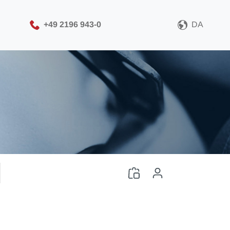
+49 2196 943-0
DA
Vælg venligst dit CAD-
filformat
Download CAD-fil
Log ind
eller
Tilmeld dig