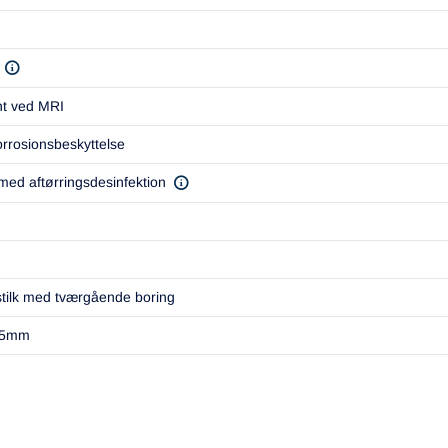
nt ved MRI
rrosionsbeskyttelse
ed aftørringsdesinfektion
stilk med tværgående boring
x45mm