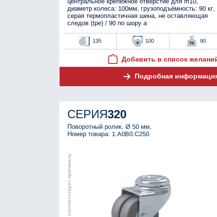
центральное крепёжное отверстие для m10,
диаметр колеса: 100мм, грузоподъёмность: 90 кг,
серая термопластичная шина, не оставляющая
следов (tpe) / 90 по шору а
135
100
90
Добавить в список желани
Подробная информаци
СЕРИЯ
320
Поворотный ролик, Ø 50 мм,
Номер товара: 1.A0B0.C250
Изображение соответствует оригиналу