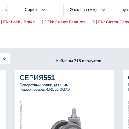
а
Серия
Ø колеса (мм)
Груз
EN: Lock / Brake
EN: Castor Features
EN: Castor Cate
Найдены
715
продуктов.
СЕРИЯ
551
Поворотный ролик, Ø 65 мм,
Номер товара: 4.RUL0.DGA0