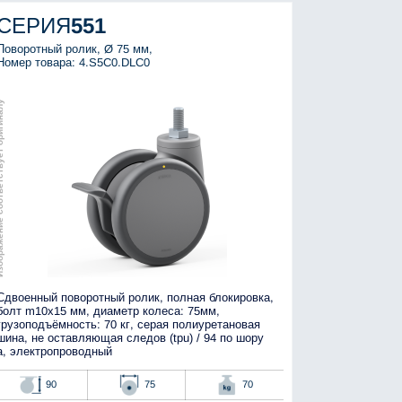
СЕРИЯ
551
Поворотный ролик, Ø 75 мм,
Номер товара: 4.S5C0.DLC0
тствует оригиналу
Сдвоенный поворотный ролик, полная блокировка,
болт m10x15 мм, диаметр колеса: 75мм,
грузоподъёмность: 70 кг, серая полиуретановая
шина, не оставляющая следов (tpu) / 94 по шору
а, электропроводный
90
75
70