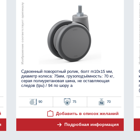
Изображение соответствует оригиналу
Изображение соотве
Сдвоенный поворотный ролик, болт m10x15 мм,
диаметр колеса: 75мм, грузоподъёмность: 70 кг,
серая полиуретановая шина, не оставляющая
следов (tpu) / 94 по шору а
90
75
70
й
Добавить в список желаний
я
Подробная информация