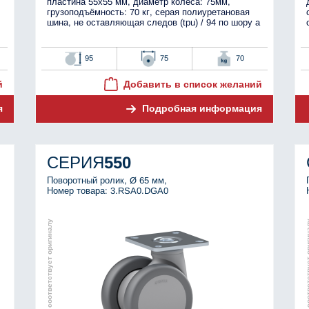
пластина 55x55 мм, диаметр колеса: 75мм,
грузоподъёмность: 70 кг, серая полиуретановая
шина, не оставляющая следов (tpu) / 94 по шору а
95
75
70
й
Добавить в список желаний
я
Подробная информация
СЕРИЯ
550
Поворотный ролик, Ø 65 мм,
Номер товара: 3.RSA0.DGA0
Изображение соответствует оригиналу
Изображение соотве