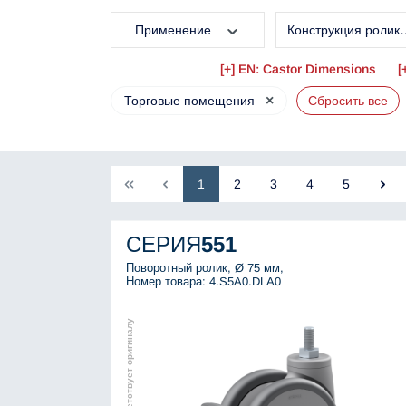
Применение
Конструкция ролик
EN: Castor Dimensions
×
Торговые помещения
Сбросить все
1
2
3
4
5
СЕРИЯ
551
Поворотный ролик, Ø 75 мм,
Номер товара: 4.S5A0.DLA0