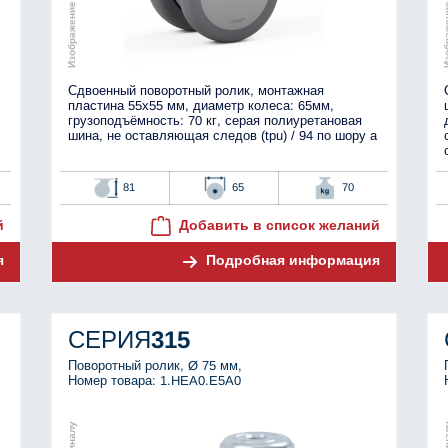
Сдвоенный поворотный ролик, монтажная
пластина 55x55 мм, диаметр колеса: 65мм,
грузоподъёмность: 70 кг, серая полиуретановая
шина, не оставляющая следов (tpu) / 94 по шору а
81
65
70
й
Добавить в список желаний
я
Подробная информация
СЕРИЯ
315
Поворотный ролик, Ø 75 мм,
Номер товара: 1.HEA0.E5A0