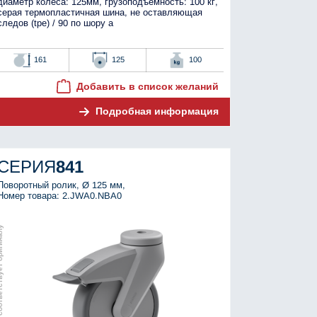
диаметр колеса: 125мм, грузоподъёмность: 100 кг,
серая термопластичная шина, не оставляющая
следов (tpe) / 90 по шору а
161
125
100
Добавить в список желаний
Подробная информация
СЕРИЯ
841
Поворотный ролик, Ø 125 мм,
Номер товара: 2.JWA0.NBA0
тствует оригиналу