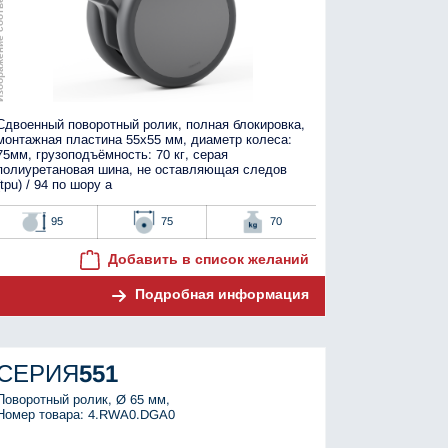
тствует оригиналу
Сдвоенный поворотный ролик, полная блокировка,
монтажная пластина 55x55 мм, диаметр колеса:
75мм, грузоподъёмность: 70 кг, серая
полиуретановая шина, не оставляющая следов
(tpu) / 94 по шору а
95
75
70
Добавить в список желаний
Подробная информация
СЕРИЯ
551
Поворотный ролик, Ø 65 мм,
Номер товара: 4.RWA0.DGA0