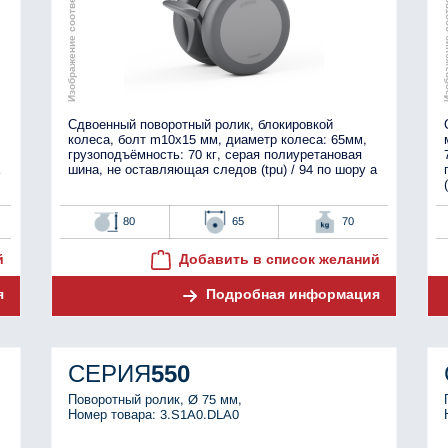
Изображение соответствует оригиналу
Изображение соотве
Сдвоенный поворотный ролик, блокировкой
колеса, болт m10x15 мм, диаметр колеса: 65мм,
грузоподъёмность: 70 кг, серая полиуретановая
шина, не оставляющая следов (tpu) / 94 по шору а
80
65
70
й
Добавить в список желаний
я
Подробная информация
СЕРИЯ
550
Поворотный ролик, Ø 75 мм,
Номер товара: 3.S1A0.DLA0